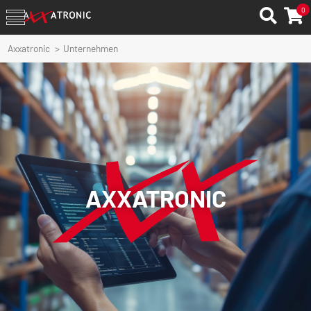
0
Axxatronic
Unternehmen
AXXATRONIC