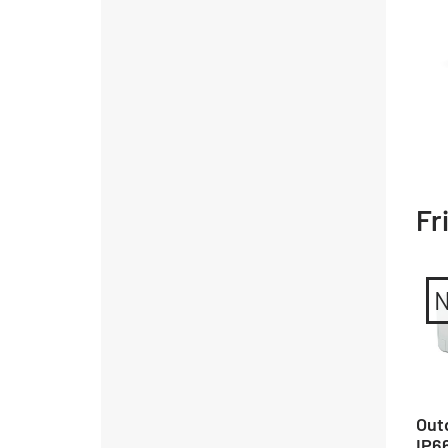
Fr
Out
IP66