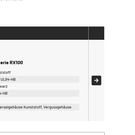
Serie RX100
tstoff
 UL94-HB
warz
4-HB
0
ersalgehäuse Kunststoff, Vergussgehäuse