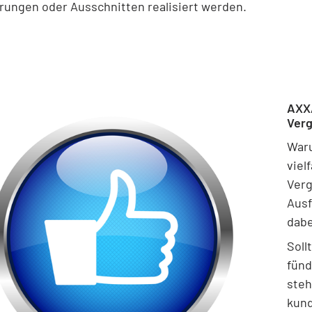
rungen oder Ausschnitten realisiert werden.
AXXA
Ver
Waru
viel
Verg
Ausf
dabe
Soll
fünd
steh
kund