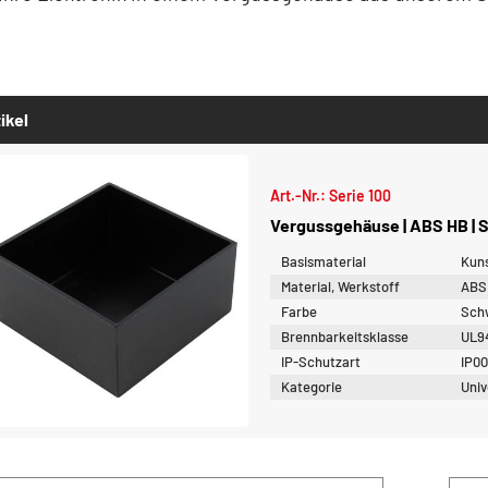
ikel
Art.-Nr.: Serie 100
Vergussgehäuse | ABS HB | 
Basismaterial
Kuns
Material, Werkstoff
ABS
Farbe
Sch
Brennbarkeitsklasse
UL9
IP-Schutzart
IP0
Kategorie
Univ