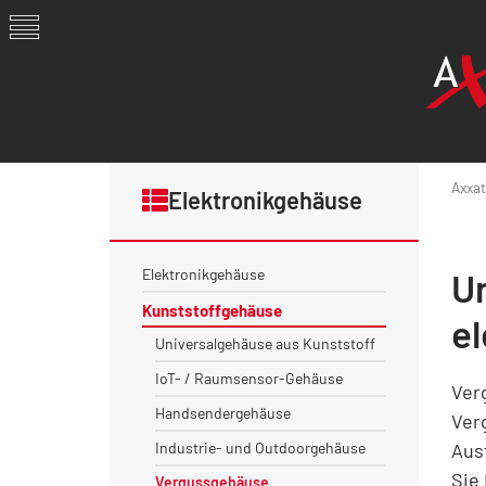
Axxat
Elektronikgehäuse
Elektronikgehäuse
U
Kunststoffgehäuse
e
Universalgehäuse aus Kunststoff
IoT- / Raumsensor-Gehäuse
Ver
Handsendergehäuse
Ver
Industrie- und Outdoorgehäuse
Aus
Sie
Vergussgehäuse