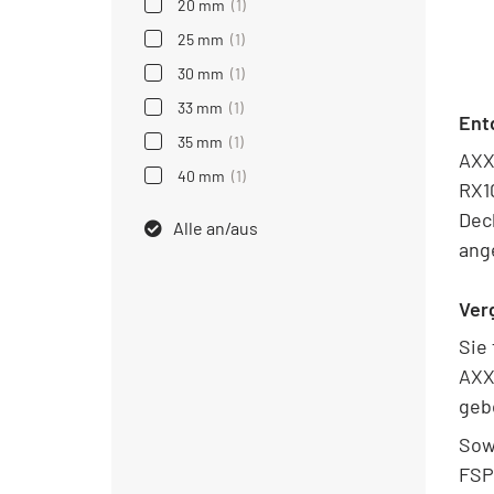
20 mm
(1)
25 mm
(1)
30 mm
(1)
33 mm
(1)
Ent
35 mm
(1)
AXX
40 mm
(1)
RX1
Dec
Alle an/aus
ang
Ver
Sie
AXX
geb
Sow
FSP