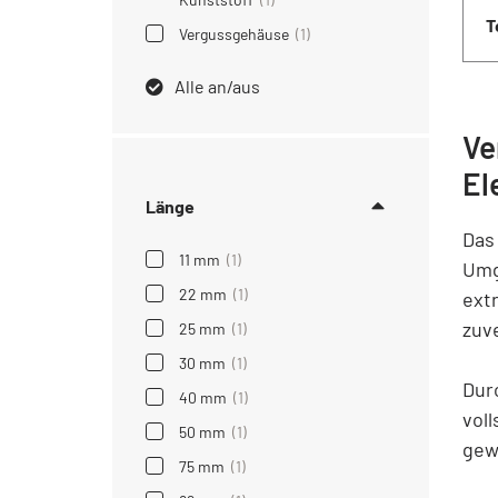
T
Vergussgehäuse
(1)
Alle an/aus
Ve
El
Länge
Das
11 mm
(1)
Umg
22 mm
(1)
ext
zuv
25 mm
(1)
30 mm
(1)
Dur
40 mm
(1)
vol
50 mm
(1)
gew
75 mm
(1)