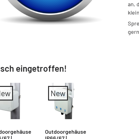
an, 
klei
Spre
gern
isch eingetroffen!
New
New
doorgehäuse
Outdoorgehäuse
/67 |
IP66/67 |