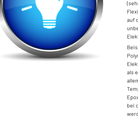
(seh
Flex
auf 
unbe
Elek
Beis
Poly
Elek
als 
alle
Temp
Epox
bei 
werd