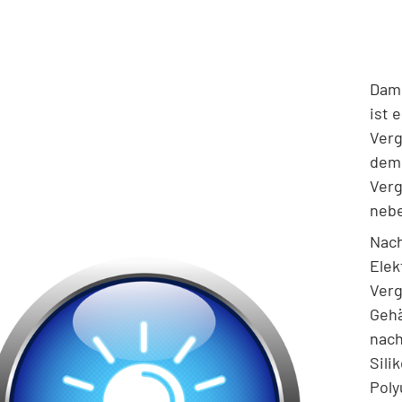
Dami
ist 
Verg
demn
Verg
nebe
Nach
Elek
Verg
Gehä
nach
Sili
Poly