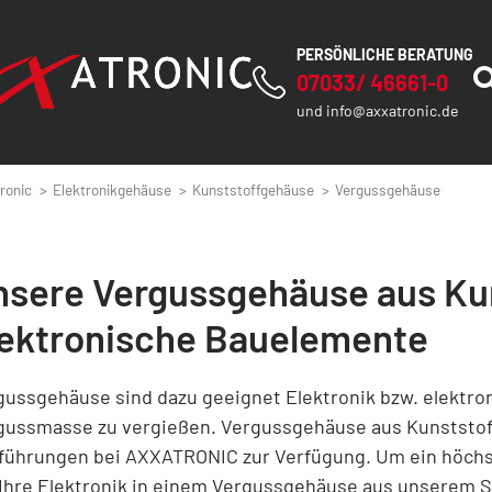
PERSÖNLICHE BERATUNG
07033/ 46661-0
und
info@axxatronic.de
ronic
Elektronikgehäuse
Kunststoffgehäuse
Vergussgehäuse
nsere Vergussgehäuse aus Kun
lektronische Bauelemente
gussgehäuse sind dazu geeignet Elektronik bzw. elektro
gussmasse zu vergießen. Vergussgehäuse aus Kunststof
führungen bei AXXATRONIC zur Verfügung. Um ein höchst
 Ihre Elektronik in einem Vergussgehäuse aus unserem 