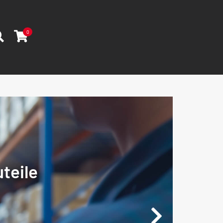
0
teile