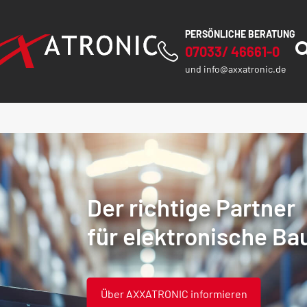
PERSÖNLICHE BERATUNG
07033/ 46661-0
und
info@axxatronic.de
Der richtige Partner
für elektronische Bau
Über AXXATRONIC informieren