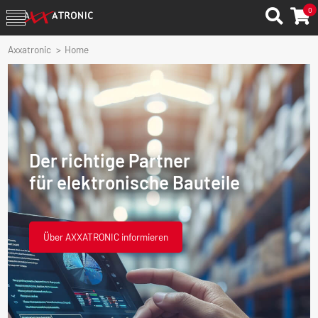
0
Axxatronic
Home
Der richtige Partner
für elektronische Bauteile
Über AXXATRONIC informieren