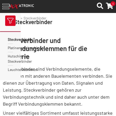
0
Axxatronic
Steckverbinder
Steckverbinder
Steckverbinder und
Steckverbinder
Verbindungsklemmen für die
Platinensteckverbinder
Industrie
Hutschienen-
Steckverbinder
Steckverbinder sind Verbindungselemente, die
Leuchtenklemmen
Leitungen mit anderen Bauelementen verbinden. Sie
dienen zur Übertragung von Daten, Signalen und
Leistung. Steckverbinder gehören zur
Verbindungstechnik und sind daher auch unter dem
Begriff Verbindungsklemmen bekannt.
Unser vielfältiges Sortiment umfasst leistungsstarke