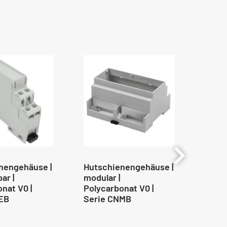
nengehäuse |
Hutschienengehäuse |
Huts
ar |
modular |
modul
nat V0 |
Polycarbonat V0 |
Polyc
EB
Serie CNMB
Lüftu
Zwis
Seri