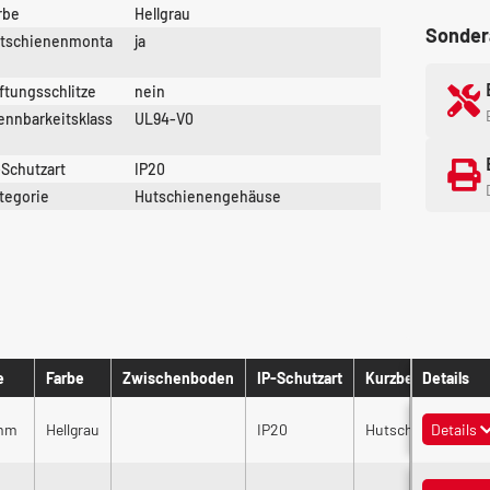
rbe
Hellgrau
Sonder
tschienenmonta
ja
ftungsschlitze
nein
ennbarkeitsklass
UL94-V0
-Schutzart
IP20
tegorie
Hutschienengehäuse
e
Farbe
Zwischenboden
IP-Schutzart
Kurzbeschreibun
Details
 mm
Hellgrau
IP20
Hutschienengehäus
Details