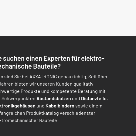
e suchen einen Experten für elektro­
chanische Bauteile?
n sind Sie bei AXXATRONIC genau richtig. Seit über
Jahren bieten wir unseren Kunden qualitativ
hwertige Produkte und kompetente Beratung mit
 Schwer­punkten
Abstands­bolzen
und
Distanz­teile
,
ktronik­gehäusen
und
Kabel­bindern
sowie einem
ang­reichen Produkt­katalog verschiedenster
ktro­mechanischer Bauteile.