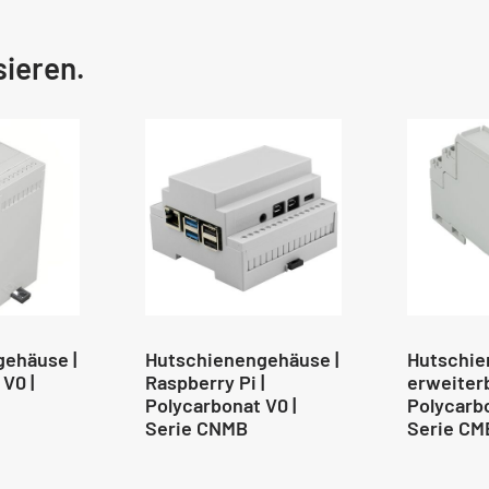
sieren.
ehäuse |
Hutschienengehäuse |
Hutschie
V0 |
Raspberry Pi |
erweiterb
Polycarbonat V0 |
Polycarbo
Serie CNMB
Serie CM