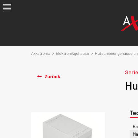
Axxatronic
Elektronikgehäuse
Hutschienengehäuse und
Seri
Zurück
Hu
Te
Ba
Ma