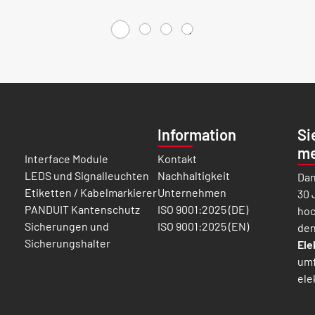
Information
Si
me
Interface Module
Kontakt
LEDS und Signalleuchten
Nachhaltigkeit
Dan
Etiketten / Kabelmarkierer
Unternehmen
30 
PANDUIT Kantenschutz
ISO 9001:2025 (DE)
hoc
Sicherungen und
ISO 9001:2025 (EN)
den
Sicherungshalter
Ele
umf
ele