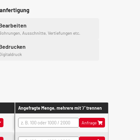
anfertigung
Bearbeiten
Bohrungen, Ausschnitte, Vertiefungen etc.
Bedrucken
Digitaldruck
g
Angefragte Menge, mehrere mit '/' trennen
e, Größe 3, hohes Profil
Anfrage