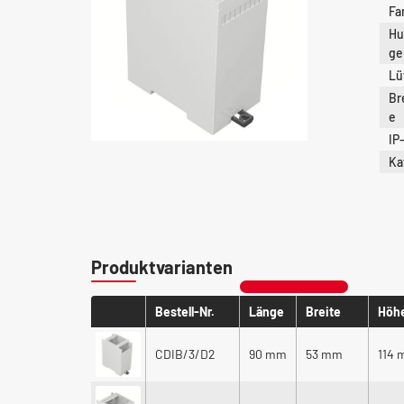
Fa
Hu
ge
Lü
Br
e
IP
Ka
Produktvarianten
Bestell-Nr.
Länge
Breite
Höh
CDIB/3/D2
90 mm
53 mm
114