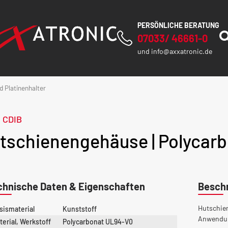
PERSÖNLICHE BERATUNG
07033/ 46661-0
und
info@axxatronic.de
 Platinenhalter
e CDIB
tschienengehäuse | Polycarbo
chnische Daten & Eigenschaften
Besch
Hutschien
sismaterial
Kunststoff
Anwendun
terial, Werkstoff
Polycarbonat UL94-V0