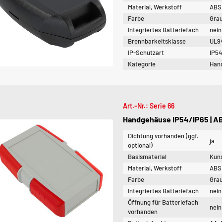
Material, Werkstoff
ABS
Farbe
Gra
Integriertes Batteriefach
nein
Brennbarkeitsklasse
UL9
IP-Schutzart
IP54
Kategorie
Han
Art.-Nr.: Serie 66
Handgehäuse IP54/IP65 | ABS 
Dichtung vorhanden (ggf.
ja
optional)
Basismaterial
Kuns
Material, Werkstoff
ABS
Farbe
Gra
Integriertes Batteriefach
nein
Öffnung für Batteriefach
nein
vorhanden