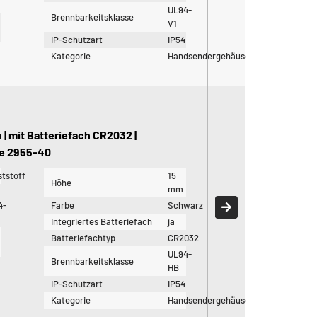
UL94-
Brennbarkeitsklasse
V1
IP-Schutzart
IP54
Kategorie
Handsendergehäuse
| mit Batteriefach CR2032 |
ie 2955-40
tstoff
15
Höhe
mm
4-
Farbe
Schwarz
Integriertes Batteriefach
ja
Batteriefachtyp
CR2032
UL94-
Brennbarkeitsklasse
HB
IP-Schutzart
IP54
Kategorie
Handsendergehäuse