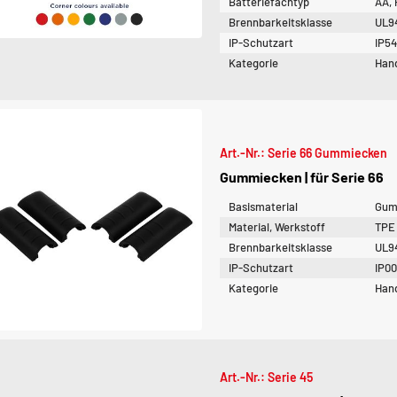
Batteriefachtyp
AA,
Brennbarkeitsklasse
UL9
IP-Schutzart
IP54
Kategorie
Han
Art.-Nr.: Serie 66 Gummiecken
Gummiecken | für Serie 66
Basismaterial
Gum
Material, Werkstoff
TPE
Brennbarkeitsklasse
UL9
IP-Schutzart
IP0
Kategorie
Han
Art.-Nr.: Serie 45