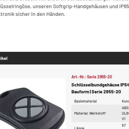
lüsselringöse, unseren Softgrip-Handgehäusen und IP65
ktronik sicher in den Händen.
ikel
Art.-Nr.: Serie 2955-20
Schlüsselbundgehäuse IP54 
Bauform | Serie 2955-20
Basismaterial
Kuns
ABS
Material, Werkstoff
UL9
V1
57
Länge