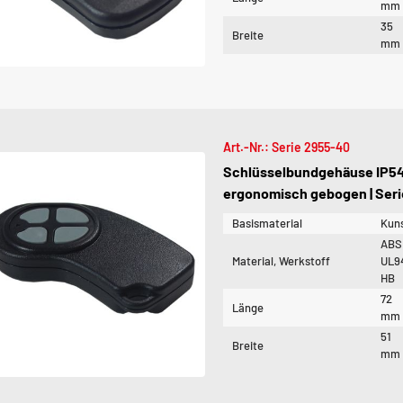
mm
35
Breite
mm
Art.-Nr.: Serie 2955-40
Schlüsselbundgehäuse IP54 
ergonomisch gebogen | Ser
Basismaterial
Kuns
ABS
Material, Werkstoff
UL9
HB
72
Länge
mm
51
Breite
mm