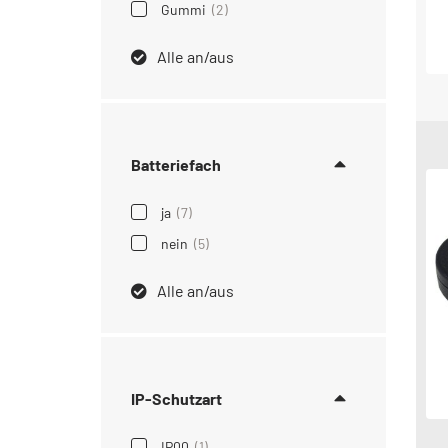
Gummi
(2)
Alle an/aus
Batteriefach
ja
(7)
nein
(5)
Alle an/aus
IP-Schutzart
IP00
(1)