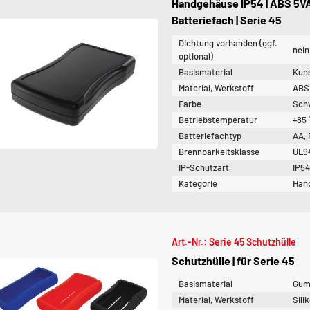
Handgehäuse IP54 | ABS 5VA 
Batteriefach | Serie 45
Dichtung vorhanden (ggf.
nein
optional)
Basismaterial
Kuns
Material, Werkstoff
ABS
Farbe
Sch
Betriebstemperatur
+85 
Batteriefachtyp
AA,
Brennbarkeitsklasse
UL9
IP-Schutzart
IP5
Kategorie
Han
Art.-Nr.: Serie 45 Schutzhülle
Schutzhülle | für Serie 45
Basismaterial
Gum
Material, Werkstoff
Sili