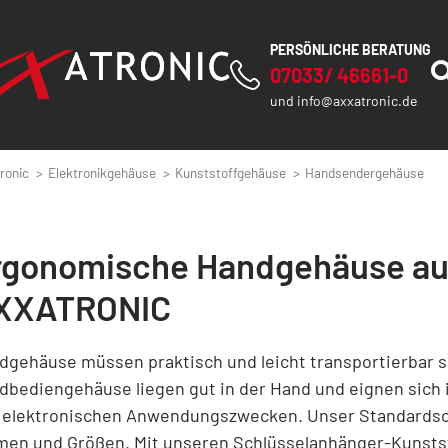
PERSÖNLICHE BERATUNG
07033/ 46661-0
und
info@axxatronic.de
ronic
Elektronikgehäuse
Kunststoffgehäuse
Handsendergehäuse
rgonomische Handgehäuse aus
XXATRONIC
dgehäuse müssen praktisch und leicht transportierbar 
dbediengehäuse liegen gut in der Hand und eignen sich i
 elektronischen Anwendungszwecken. Unser Standardsor
men und Größen. Mit unseren Schlüsselanhänger-Kunsts