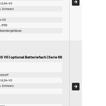
 UL94-V0
u, Schwarz
4-V0
, IP65
dsendergehäuse
V0 | optional Batteriefach | Serie 66
tstoff
 UL94-V0
u, Schwarz