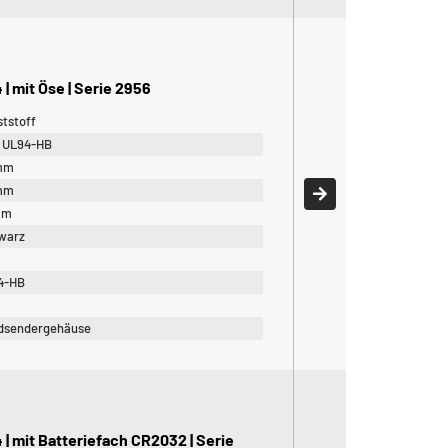
 mit Öse | Serie 2956
tstoff
 UL94-HB
mm
mm
mm
warz
4-HB
4
dsendergehäuse
 mit Batteriefach CR2032 | Serie