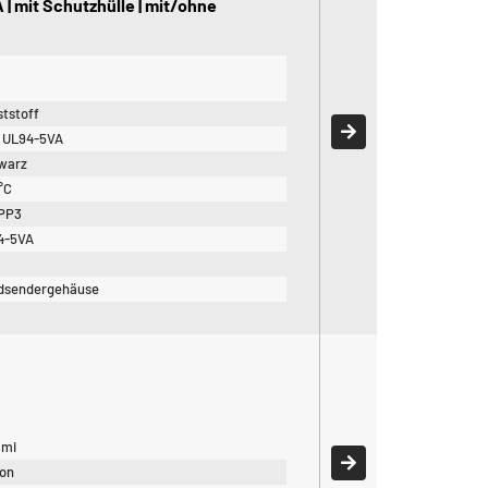
| mit Schutzhülle | mit/ohne
tstoff
 UL94-5VA
warz
°C
 PP3
4-5VA
4
dsendergehäuse
mi
kon