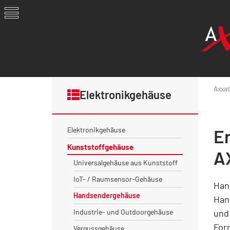
Axxat
Elektronikgehäuse
Elektronikgehäuse
E
Kunststoffgehäuse
A
Universalgehäuse aus Kunststoff
IoT- / Raumsensor-Gehäuse
Han
Handsendergehäuse
Han
Industrie- und Outdoorgehäuse
und
For
Vergussgehäuse