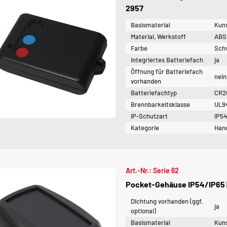
2957
Basismaterial
Kuns
Material, Werkstoff
ABS
Farbe
Sch
Integriertes Batteriefach
ja
Öffnung für Batteriefach
nein
vorhanden
Batteriefachtyp
CR2
Brennbarkeitsklasse
UL9
IP-Schutzart
IP5
Kategorie
Han
Art.-Nr.: Serie 62
Pocket-Gehäuse IP54/IP65 |
Dichtung vorhanden (ggf.
ja
optional)
Basismaterial
Kuns