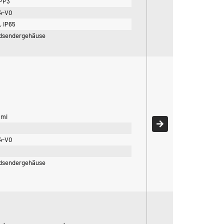
 PP3
4-V0
, IP65
dsendergehäuse
mi
4-V0
0
dsendergehäuse