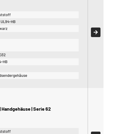
tstoff
 UL94-HB
warz
032
4-HB
4
dsendergehäuse
 Handgehäuse | Serie 62
tstoff