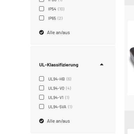
IP54
(10)
IP65
(2)
Alle an/aus
UL-Klassifizierung
UL94-HB
(6)
UL94-V0
(4)
UL94-V1
(1)
UL94-5VA
(1)
Alle an/aus