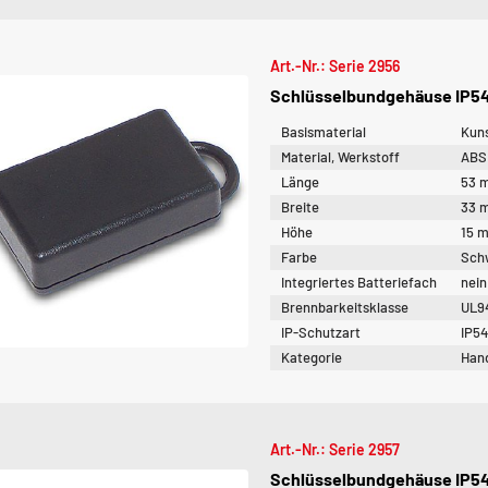
Art.-Nr.: Serie 2956
Schlüsselbundgehäuse IP54 |
Basismaterial
Kuns
Material, Werkstoff
ABS
Länge
53 
Breite
33 
Höhe
15 
Farbe
Sch
Integriertes Batteriefach
nein
Brennbarkeitsklasse
UL9
IP-Schutzart
IP5
Kategorie
Han
Art.-Nr.: Serie 2957
Schlüsselbundgehäuse IP54 |