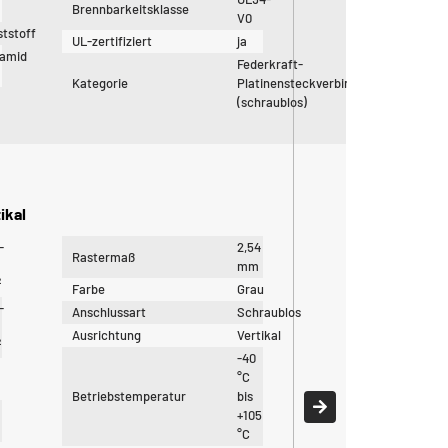
Brennbarkeitsklasse
V0
tstoff
UL-zertifiziert
ja
yamid
Federkraft-
Kategorie
Platinensteckverbinder
(schraublos)
ikal
-
2,54
Rastermaß
mm
²
Farbe
Grau
-
Anschlussart
Schraublos
Ausrichtung
Vertikal
²
-40
°C
Betriebstemperatur
bis
+105
°C