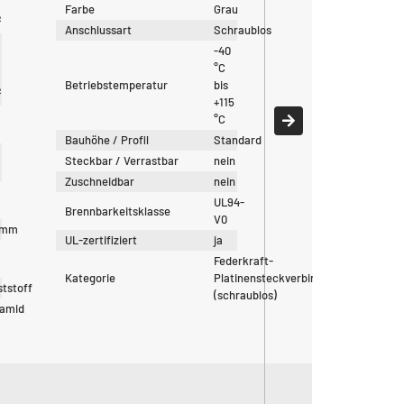
Farbe
Grau
²
Anschlussart
Schraublos
-40
°C
Betriebstemperatur
bis
²
+115
°C
Bauhöhe / Profil
Standard
Steckbar / Verrastbar
nein
Zuschneidbar
nein
UL94-
Brennbarkeitsklasse
V0
5mm
UL-zertifiziert
ja
Federkraft-
Kategorie
Platinensteckverbinder
tstoff
(schraublos)
yamid