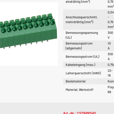
eindrähtig (mm²)
0,75
mm
0,34
Anschlussquerschnitt,
-
mehrdrähtig (mm²)
0,75
mm
Bemessungsspannung
300
(UL)
V
Bemessungsstrom
10
(allgemein)
A
300
Bemessungsstrom (UL)
A
Kabeleingang (max.)
0,7
22-
Leiterquerschnitt (AWG)
18
Basismaterial
Kuns
Pol
Material, Werkstoff
66
Art.-Nr.: CSTBP92HD