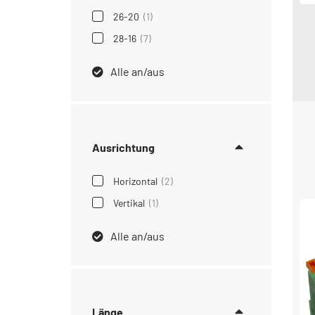
26-20
(1)
28-16
(7)
Alle an/aus
Ausrichtung
Horizontal
(2)
Vertikal
(1)
Alle an/aus
Länge