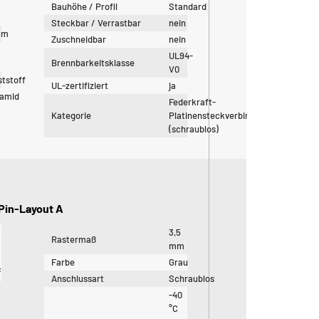
Bauhöhe / Profil
Standard
Steckbar / Verrastbar
nein
mm
Zuschneidbar
nein
UL94-
Brennbarkeitsklasse
V0
tstoff
UL-zertifiziert
ja
yamid
Federkraft-
Kategorie
Platinensteckverbinder
(schraublos)
 Pin-Layout A
3,5
Rastermaß
mm
Farbe
Grau
²
Anschlussart
Schraublos
-40
°C