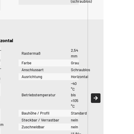
(schraublos)
zontal
-
2,54
Rastermaß
mm
²
Farbe
Grau
-
Anschlussart
Schraublos
Ausrichtung
Horizontal
²
-40
°C
Betriebstemperatur
bis
+105
°C
Bauhöhe / Profil
Standard
Steckbar / Verrastbar
nein
mm
Zuschneidbar
nein
UL94-