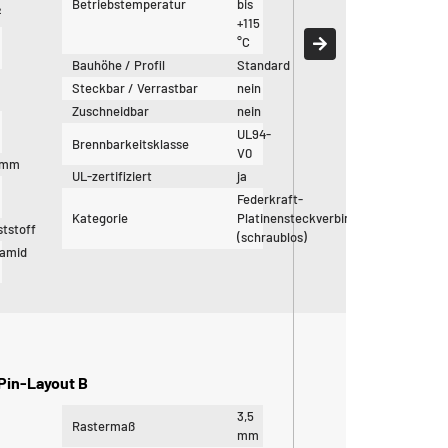
Betriebstemperatur
bis
²
+115
°C
Bauhöhe / Profil
Standard
Steckbar / Verrastbar
nein
Zuschneidbar
nein
UL94-
Brennbarkeitsklasse
V0
5mm
UL-zertifiziert
ja
Federkraft-
Kategorie
Platinensteckverbinder
tstoff
(schraublos)
yamid
Pin-Layout B
3,5
Rastermaß
mm