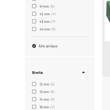
41 mm
(6)
42 mm
(4)
43 mm
(7)
44 mm
(5)
Alle an/aus
Breite
12 mm
(5)
13 mm
(6)
14 mm
(5)
15 mm
(2)