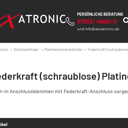
PERSÖNLICHE BERATUNG
07033/ 46661-0
und
info@axxatronic.de
ronic
Steckverbinder
Platinensteckverbinder
Federkraft (schraublose
ederkraft (schraublose) Plati
h-in Anschlussklemmen mit Federkraft-Anschluss sorge
ikel