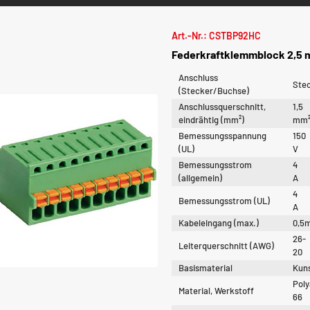
Art.-Nr.: CSTBP92HC
Federkraftklemmblock 2,5 m
Anschluss
Ste
(Stecker/Buchse)
Anschlussquerschnitt,
1,5
eindrähtig (mm²)
mm
Bemessungsspannung
150
(UL)
V
Bemessungsstrom
4
(allgemein)
A
4
Bemessungsstrom (UL)
A
Kabeleingang (max.)
0,5
26-
Leiterquerschnitt (AWG)
20
Basismaterial
Kuns
Pol
Material, Werkstoff
66