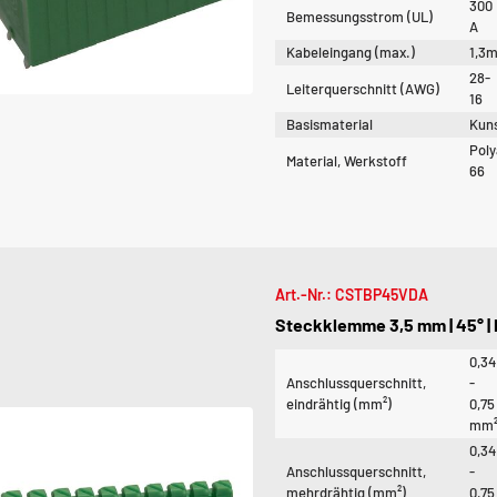
300
Bemessungsstrom (UL)
A
Kabeleingang (max.)
1,3
28-
Leiterquerschnitt (AWG)
16
Basismaterial
Kuns
Pol
Material, Werkstoff
66
Art.-Nr.: CSTBP45VDA
Steckklemme 3,5 mm | 45° |
0,34
Anschlussquerschnitt,
-
eindrähtig (mm²)
0,75
mm
0,34
Anschlussquerschnitt,
-
mehrdrähtig (mm²)
0,75