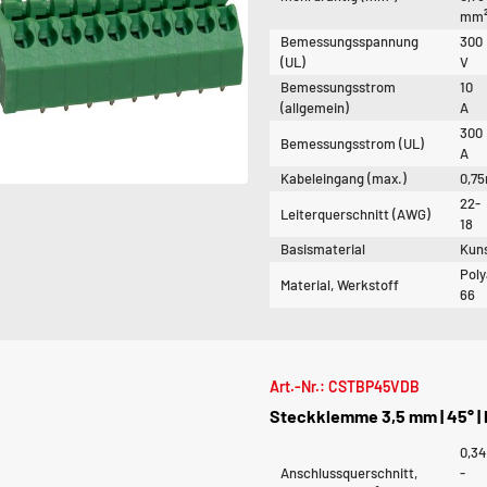
mm
Bemessungsspannung
300
(UL)
V
Bemessungsstrom
10
(allgemein)
A
300
Bemessungsstrom (UL)
A
Kabeleingang (max.)
0,7
22-
Leiterquerschnitt (AWG)
18
Basismaterial
Kuns
Pol
Material, Werkstoff
66
Art.-Nr.: CSTBP45VDB
Steckklemme 3,5 mm | 45° | 
0,34
Anschlussquerschnitt,
-