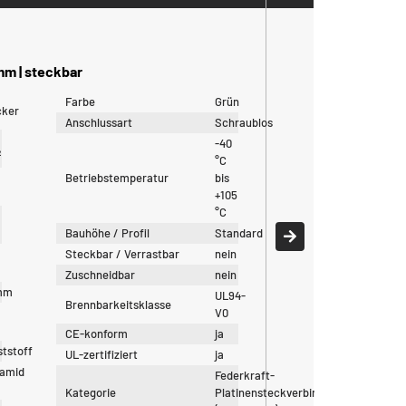
m | steckbar
Farbe
Grün
cker
Anschlussart
Schraublos
-40
²
°C
Betriebstemperatur
bis
+105
°C
Bauhöhe / Profil
Standard
Steckbar / Verrastbar
nein
Zuschneidbar
nein
mm
UL94-
Brennbarkeitsklasse
V0
CE-konform
ja
tstoff
UL-zertifiziert
ja
yamid
Federkraft-
Kategorie
Platinensteckverbinder