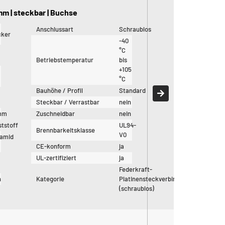
m | steckbar | Buchse
Anschlussart
Schraublos
cker
-40
°C
Betriebstemperatur
bis
+105
°C
Bauhöhe / Profil
Standard
Steckbar / Verrastbar
nein
mm
Zuschneidbar
nein
tstoff
UL94-
Brennbarkeitsklasse
V0
yamid
CE-konform
ja
UL-zertifiziert
ja
Federkraft-
n
Kategorie
Platinensteckverbinder
(schraublos)