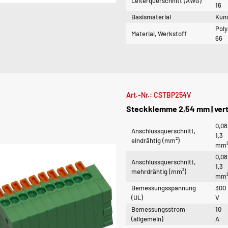
Leiterquerschnitt (AWG)
16
Basismaterial
Kuns
Pol
Material, Werkstoff
66
Art.-Nr.: CSTBP254V
Steckklemme 2,54 mm | vert
0,08
Anschlussquerschnitt,
1,3
eindrähtig (mm²)
mm
0,08
Anschlussquerschnitt,
1,3
mehrdrähtig (mm²)
mm
Bemessungsspannung
300
(UL)
V
Bemessungsstrom
10
(allgemein)
A