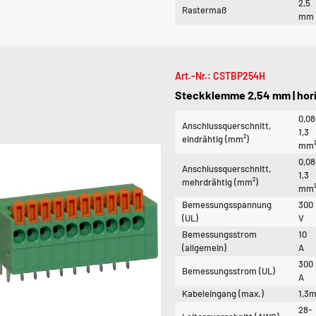
2,5
Rastermaß
mm
Art.-Nr.: CSTBP254H
Steckklemme 2,54 mm | hori
0,08
Anschlussquerschnitt,
1,3
eindrähtig (mm²)
mm
0,08
Anschlussquerschnitt,
1,3
mehrdrähtig (mm²)
mm
Bemessungsspannung
300
(UL)
V
Bemessungsstrom
10
(allgemein)
A
300
Bemessungsstrom (UL)
A
Kabeleingang (max.)
1,3
28-