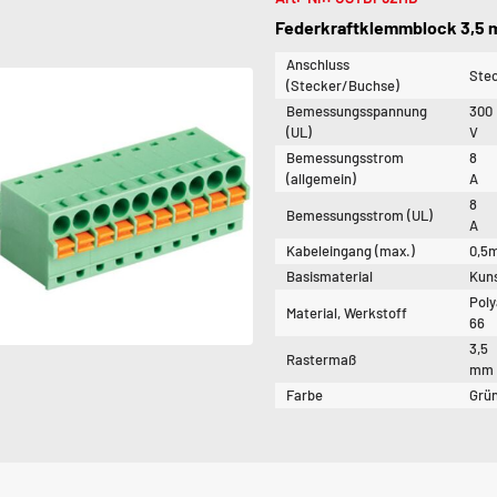
Federkraftklemmblock 3,5 m
Anschluss
Ste
(Stecker/Buchse)
Bemessungsspannung
300
(UL)
V
Bemessungsstrom
8
(allgemein)
A
8
Bemessungsstrom (UL)
A
Kabeleingang (max.)
0,5
Basismaterial
Kuns
Pol
Material, Werkstoff
66
3,5
Rastermaß
mm
Farbe
Grü