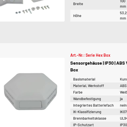
100
Breite
mm
53,
Höhe
mm
Art.-Nr.: Serie Hex Box
Sensorgehäuse | IP30 | ABS 
Box
Basismaterial
Kuns
Material, Werkstoff
ABS
Farbe
Weiß
Wandbefestigung
ja
Integriertes Batteriefach
nein
IK-Klassifizierung
IK07
Brennbarkeitsklasse
UL9
IP-Schutzart
IP3