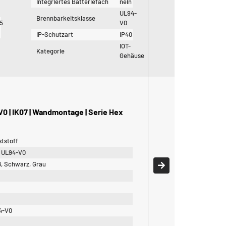
Integriertes Batteriefach
nein
UL94-
Brennbarkeitsklasse
25
V0
IP-Schutzart
IP40
IOT-
Kategorie
Gehäuse
V0 | IK07 | Wandmontage | Serie Hex
tstoff
 UL94-V0
, Schwarz, Grau
4-V0
0