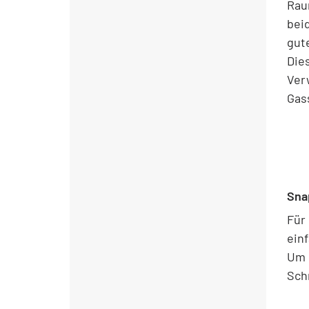
Rau
bei
gut
Die
Ver
Gas
Sna
Für
ein
Um 
Sch