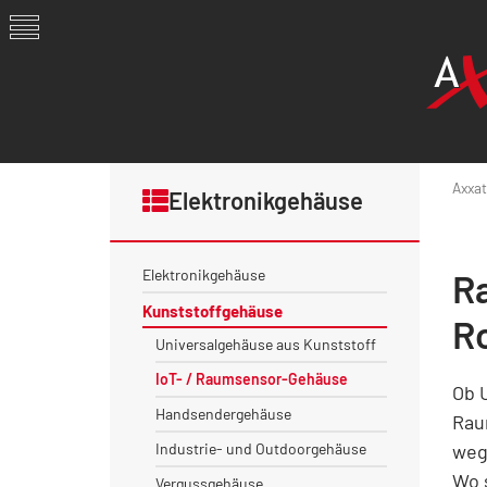
Axxat
Elektronikgehäuse
Elektronikgehäuse
R
Kunststoffgehäuse
R
Universalgehäuse aus Kunststoff
IoT- / Raumsensor-Gehäuse
Ob 
Handsendergehäuse
Rau
Industrie- und Outdoorgehäuse
weg
Wo 
Vergussgehäuse