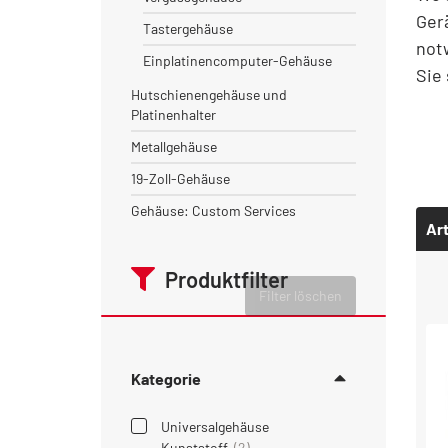
Ger
Tastergehäuse
not
Einplatinencomputer-Gehäuse
Sie
Hutschienengehäuse und
Platinenhalter
Metallgehäuse
19-Zoll-Gehäuse
Gehäuse: Custom Services
Art
Produktfilter
Filter löschen
Kategorie
Universalgehäuse
Kunststoff
(2)