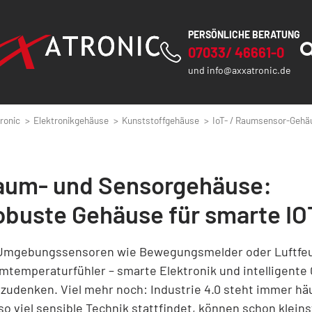
PERSÖNLICHE BERATUNG
07033/ 46661-0
und
info@axxatronic.de
ronic
Elektronikgehäuse
Kunststoffgehäuse
IoT- / Raumsensor-Gehä
aum- und Sensorgehäuse:
obuste Gehäuse für smarte 
Umgebungssensoren wie Bewegungsmelder oder Luftfeu
mtemperaturfühler – smarte Elektronik und intelligente
zudenken. Viel mehr noch: Industrie 4.0 steht immer hä
so viel sensible Technik stattfindet, können schon kle