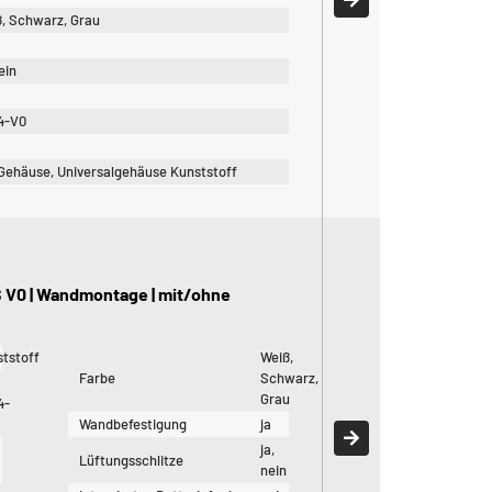
, Schwarz, Grau
nein
4-V0
0
Gehäuse, Universalgehäuse Kunststoff
S V0 | Wandmontage | mit/ohne
tstoff
Weiß,
Farbe
Schwarz,
Grau
4-
Wandbefestigung
ja
ja,
Lüftungsschlitze
nein