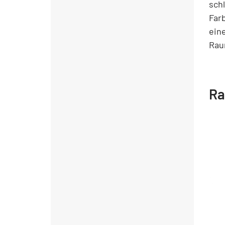
sch
Far
ein
Rau
Ra