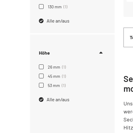
130 mm
(1)
Alle an/aus
T
Höhe
26 mm
(1)
45 mm
(1)
Se
53 mm
(1)
mo
Alle an/aus
Uns
wer
Sec
Hit