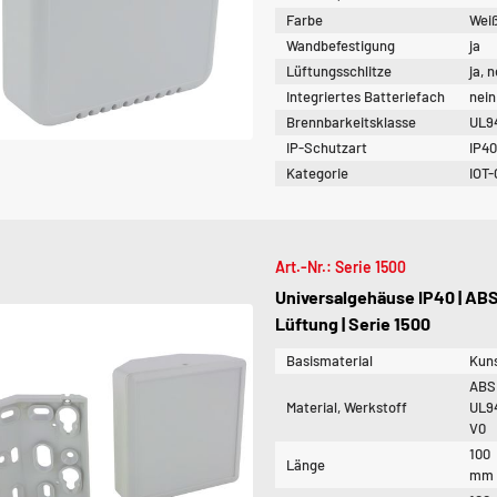
Farbe
Weiß
Wandbefestigung
ja
Lüftungsschlitze
ja, 
Integriertes Batteriefach
nein
Brennbarkeitsklasse
UL9
IP-Schutzart
IP4
Kategorie
IOT-
Art.-Nr.: Serie 1500
Universalgehäuse IP40 | AB
Lüftung | Serie 1500
Basismaterial
Kuns
ABS
Material, Werkstoff
UL9
V0
100
Länge
mm