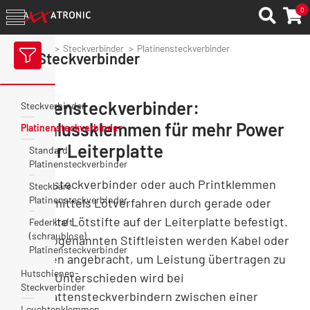
0
Axxatronic
Steckverbinder
Platinensteckverbinder
Steckverbinder
Platinensteckverbinder:
Steckverbinder
Anschlussklemmen für mehr Power
Platinensteckverbinder
auf der Leiterplatte
Standard
Platinensteckverbinder
Platinensteckverbinder oder auch Printklemmen
Steckbare
Platinensteckverbinder
werden mittels Lötverfahren durch gerade oder
gewinkelte Lötstifte auf der Leiterplatte befestigt.
Federkraft
(schraublose)
An die sogenannten Stiftleisten werden Kabel oder
Platinensteckverbinder
Leitungen angebracht, um Leistung übertragen zu
Hutschienen-
können. Unterschieden wird bei
Steckverbinder
Leiterplattensteckverbindern zwischen einer
Leuchtenklemmen