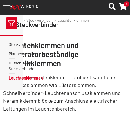
0
Axxatronic
Steckverbinder
Leuchtenklemmen
Steckverbinder
Leuchtenklemmen und
Steckverbinder
temperaturbeständige
Platinensteckverbinder
Keramikklemmen
Hutschienen-
Steckverbinder
Die Rubrik Leuchtenklemmen umfasst sämtliche
Leuchtenklemmen
Anschlussklemmen wie Lüsterklemmen,
Schnellverbinder-Leuchtenanschlussklemmen und
Keramikklemmblöcke zum Anschluss elektrischer
Leitungen im Leuchtenbereich.