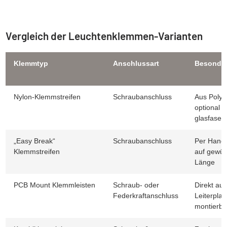
Vergleich der Leuchtenklemmen-Varianten
Klemmtyp
Anschlussart
Besonder
Nylon-Klemmstreifen
Schraubanschluss
Aus Polya
optional
glasfaserv
„Easy Break“
Schraubanschluss
Per Hand 
Klemmstreifen
auf gewü
Länge
PCB Mount Klemmleisten
Schraub- oder
Direkt auf
Federkraftanschluss
Leiterplat
montierba