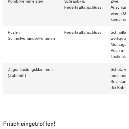
Kombiklemmleisten
Schraub- &
Zwei
Federkraftanschluss
Anschluss
einem Ge
kombinier
Push-in
Federkraftanschluss
Schnelle,
Schnellverbinderklemmen
werkzeug
Montage 
Push-in
Technolog
Zugentlastungsklemmen
–
Schutz vo
(Zubehör)
mechanis
Belastung,
die Kabel
Frisch eingetroffen!