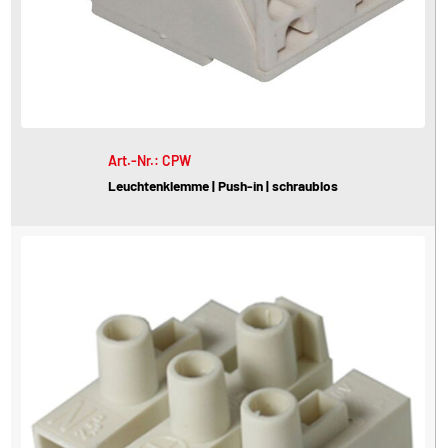
Art.-Nr.: CPW
Leuchtenklemme | Push-in | schraublos