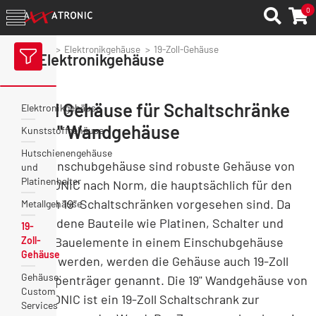
0
Axxatronic
Elektronikgehäuse
19-Zoll-Gehäuse
Elektronikgehäuse
19-Zoll Gehäuse für Schaltschränke
Elektronikgehäuse
und 19'' Wandgehäuse
Kunststoffgehäuse
Hutschienengehäuse
19-Zoll Einschubgehäuse sind robuste Gehäuse von
und
Platinenhalter
AXXATRONIC nach Norm, die hauptsächlich für den
Einbau in 19" Schaltschränken vorgesehen sind. Da
Metallgehäuse
verschiedene Bauteile wie Platinen, Schalter und
19-
weitere Bauelemente in einem Einschubgehäuse
Zoll-
Gehäuse
platziert werden, werden die Gehäuse auch 19-Zoll
Gehäuse:
Baugruppenträger genannt. Die 19" Wandgehäuse von
Custom
AXXATRONIC ist ein 19-Zoll Schaltschrank zur
Services