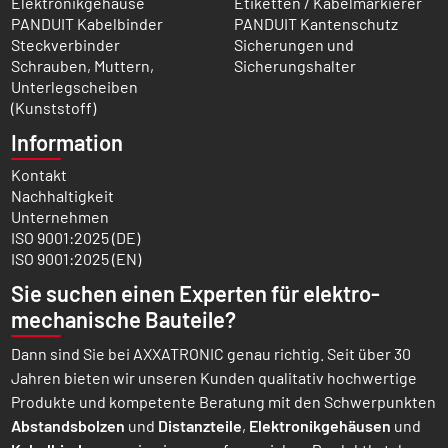
Elektronikgehäuse
Etiketten / Kabelmarkierer
PANDUIT Kabelbinder
PANDUIT Kantenschutz
Steckverbinder
Sicherungen und
Schrauben, Muttern,
Sicherungshalter
Unterlegscheiben
(Kunststoff)
Information
Kontakt
Nachhaltigkeit
Unternehmen
ISO 9001:2025 (DE)
ISO 9001:2025 (EN)
Sie suchen einen Experten für elektro­
mechanische Bauteile?
Dann sind Sie bei AXXATRONIC genau richtig. Seit über 30
Jahren bieten wir unseren Kunden qualitativ hochwertige
Produkte und kompetente Beratung mit den Schwer­punkten
Abstands­bolzen
und
Distanz­teile
,
Elektronik­gehäusen
und