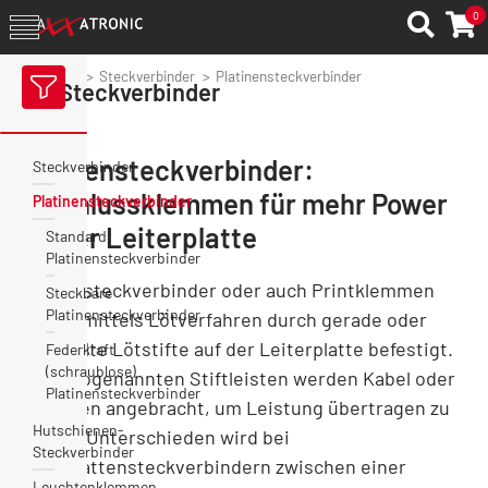
0
Axxatronic
Steckverbinder
Platinensteckverbinder
Steckverbinder
Platinensteckverbinder:
Steckverbinder
Anschlussklemmen für mehr Power
Platinensteckverbinder
auf der Leiterplatte
Standard
Platinensteckverbinder
Platinensteckverbinder oder auch Printklemmen
Steckbare
Platinensteckverbinder
werden mittels Lötverfahren durch gerade oder
gewinkelte Lötstifte auf der Leiterplatte befestigt.
Federkraft
(schraublose)
An die sogenannten Stiftleisten werden Kabel oder
Platinensteckverbinder
Leitungen angebracht, um Leistung übertragen zu
Hutschienen-
können. Unterschieden wird bei
Steckverbinder
Leiterplattensteckverbindern zwischen einer
Leuchtenklemmen