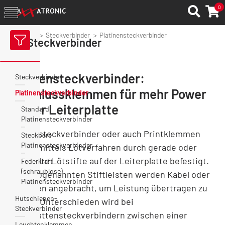
0
Axxatronic
Steckverbinder
Platinensteckverbinder
Steckverbinder
Platinensteckverbinder:
Steckverbinder
Anschlussklemmen für mehr Power
Platinensteckverbinder
auf der Leiterplatte
Standard
Platinensteckverbinder
Platinensteckverbinder oder auch Printklemmen
Steckbare
Platinensteckverbinder
werden mittels Lötverfahren durch gerade oder
gewinkelte Lötstifte auf der Leiterplatte befestigt.
Federkraft
(schraublose)
An die sogenannten Stiftleisten werden Kabel oder
Platinensteckverbinder
Leitungen angebracht, um Leistung übertragen zu
Hutschienen-
können. Unterschieden wird bei
Steckverbinder
Leiterplattensteckverbindern zwischen einer
Leuchtenklemmen