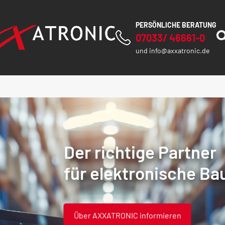
PERSÖNLICHE BERATUNG
07033/ 46661-0
und
info@axxatronic.de
Der richtige Partner
für elektronische Bau
Über AXXATRONIC informieren