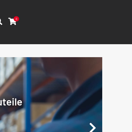
0
teile