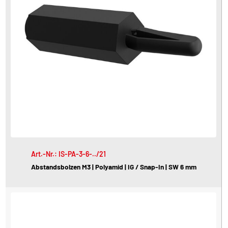
Art.-Nr.: IS-PA-3-6-../21
Abstandsbolzen M3 | Polyamid | IG / Snap-In | SW 6 mm