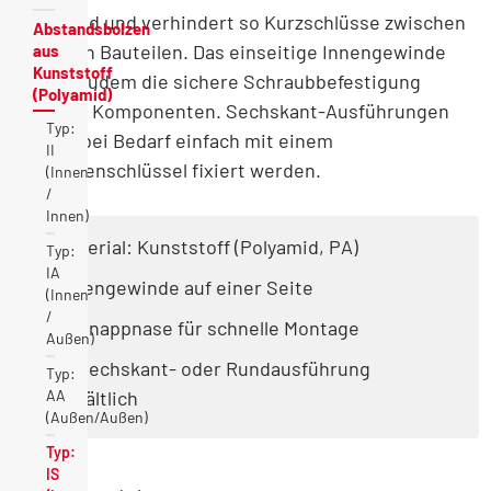
isolierend und verhindert so Kurzschlüsse zwischen
Abstandsbolzen
leitenden Bauteilen. Das einseitige Innengewinde
aus
Kunststoff
erlaubt zudem die sichere Schraubbefestigung
(Polyamid)
weiterer Komponenten. Sechskant-Ausführungen
Typ:
können bei Bedarf einfach mit einem
II
Schraubenschlüssel fixiert werden.
(Innen
/
Innen)
Material: Kunststoff (Polyamid, PA)
Typ:
IA
Innengewinde auf einer Seite
(Innen
/
Schnappnase für schnelle Montage
Außen)
In Sechskant- oder Rundausführung
Typ:
AA
erhältlich
(Außen/Außen)
Typ:
IS