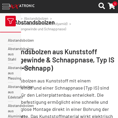
0
Axxatronic
Abstandsbolzen
Abstandsbolzen
Abstandsbolzen aus Kunststoff (Polyamid)
Typ: IS (Innengewinde und Schnappnase)
Abstandsbolzen
Abstandsbolzen
Abstandsbolzen aus Kunststoff
aus
Innengewinde & Schnappnase, Typ IS
Stahl
(Innen-Schnapp)
Abstandsbolzen
aus
Messing
Abstandsbolzen aus Kunststoff mit einem
Abstandsbolzen
Innengewinde und einer Schnappnase (Typ IS) sind
aus
speziell für den Leiterplattenbau entwickelt. Die
Edelstahl
Schnappbefestigung ermöglicht eine schnelle und
Abstandsbolzen
werkzeuglose Montage direkt in einer Bohrung der
aus
Leiterplatte. Das Kunststoffmaterial wirkt elektrisch
Aluminium