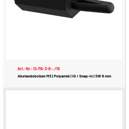
Art.-Nr.: IS-PA-3-6-../19
Abstandsbolzen M3 | Polyamid | IG / Snap-In | SW 6 mm