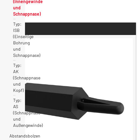
(Innengewinde
und
Schnappnase)
Typ:
Artikel
ISB
(Einseitige
Bohrung
und
Schnappnase)
Typ:
AK
(Schnappnase
und
Kopf)
Typ:
AS
(Schnappnase
und
Außengewinde)
Abstandsbolzen