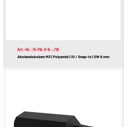
Art.-Nr.: IS-PA-3-6-../18
Abstandsbolzen M3 | Polyamid | IG / Snap-In | SW 6 mm