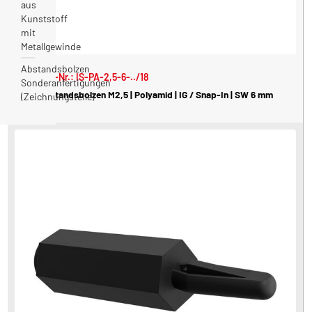
aus
Kunststoff
mit
Metallgewinde
Abstandsbolzen
Art.-Nr.: IS-PA-2,5-6-../18
Sonderanfertigungen
Abstandsbolzen M2,5 | Polyamid | IG / Snap-In | SW 6 mm
(Zeichnungsteile)